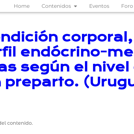
Home
Contenidos
Eventos
Foro
dición corporal,
rfil endócrino-me
as según el nivel
 preparto. (Urug
el contenido.